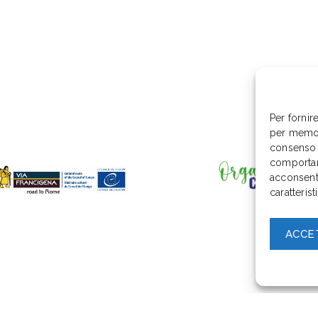
Per fornir
per memori
consenso 
comportam
acconsenti
caratterist
ACCE