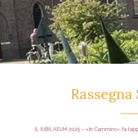
Rassegna 
IL IUBILAEUM 2025 – «In Cammino», fa tappa i