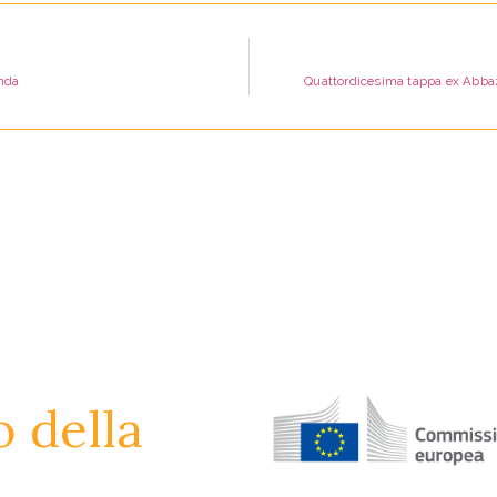
nda
Quattordicesima tappa ex Abbazi
o della