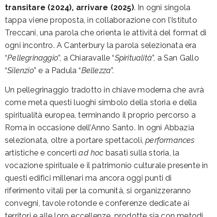
transitare (2024), arrivare (2025)
. In ogni singola
tappa viene proposta, in collaborazione con l’Istituto
Treccani, una parola che orienta le attività del format di
ogni incontro. A Canterbury la parola selezionata era
“
Pellegrinaggio
”, a Chiaravalle “
Spiritualità
”, a San Gallo
“
Silenzio
” e a Padula “
Bellezza
”.
Un pellegrinaggio tradotto in chiave moderna che avrà
come meta questi luoghi simbolo della storia e della
spiritualità europea, terminando il proprio percorso a
Roma in occasione dell’Anno Santo. In ogni Abbazia
selezionata, oltre a portare spettacoli,
performances
artistiche e concerti
ad hoc
basati sulla storia, la
vocazione spirituale e il patrimonio culturale presente in
questi edifici millenari ma ancora oggi punti di
riferimento vitali per la comunità, si organizzeranno
convegni, tavole rotonde e conferenze dedicate ai
territori e alle loro eccellenze, prodotte sia con metodi