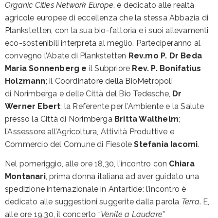
Organic Cities Network Europe
, è dedicato alle realtà
agricole europee di eccellenza che la stessa Abbazia di
Plankstetten, con la sua bio-fattoria e i suoi allevamenti
eco-sostenibili interpreta al meglio. Parteciperanno al
convegno l’Abate di Plankstetten
Rev.mo P. Dr
Beda
Maria Sonnenberg e
il Subpriore
Rev. P.
Bonifatius
Holzmann
; il Coordinatore della BioMetropoli
di Norimberga e delle Città del Bio Tedesche,
Dr
Werner Ebert
; la Referente per l’Ambiente e la Salute
presso la Città di Norimberga
Britta Walthelm
;
l’Assessore all’Agricoltura, Attività Produttive e
Commercio del Comune di Fiesole
Stefania Iacomi
.
Nel pomeriggio, alle ore 18,30, l’incontro con
Chiara
Montanari
, prima donna italiana ad aver guidato una
spedizione internazionale in Antartide: l’incontro è
dedicato alle suggestioni suggerite dalla parola
Terra
. E,
alle ore 19.30, il concerto “
Venite a Laudare
”