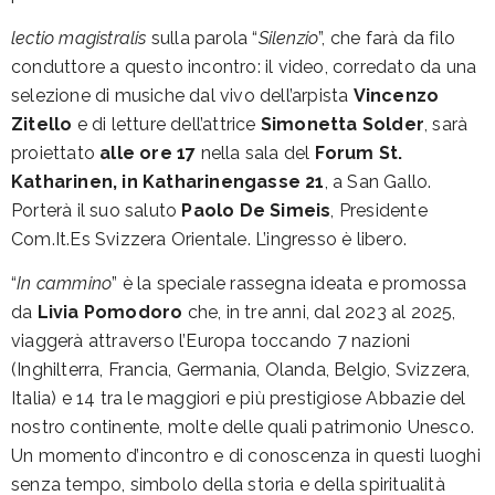
lectio magistralis
sulla parola “
Silenzio
”, che farà da filo
conduttore a questo incontro: il video, corredato da una
selezione di musiche dal vivo dell’arpista
Vincenzo
Zitello
e di letture dell’attrice
Simonetta Solder
, sarà
proiettato
alle ore 17
nella sala del
Forum St.
Katharinen, in Katharinengasse 21
, a San Gallo.
Porterà il suo saluto
Paolo De Simeis
, Presidente
Com.It.Es Svizzera Orientale. L’ingresso è libero.
“
In cammino
” è la speciale rassegna ideata e promossa
da
Livia Pomodoro
che, in tre anni, dal 2023 al 2025,
viaggerà attraverso l’Europa toccando 7 nazioni
(Inghilterra, Francia, Germania, Olanda, Belgio, Svizzera,
Italia) e 14 tra le maggiori e più prestigiose Abbazie del
nostro continente, molte delle quali patrimonio Unesco.
Un momento d’incontro e di conoscenza in questi luoghi
senza tempo, simbolo della storia e della spiritualità