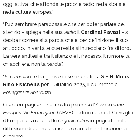
oggi attiva, che affonda le proprie radici nella storia e
nella cultura europea”.
“Può sembrare paradossale che per poter parlare del
silenzio – spiega nella sua
lectio
il
Cardinal Ravasi
– si
debba ricorrere alla parola che è, per definizione, il suo
antipodo. In verità le due realtà si intrecciano fra di loro…
La vera antitesi è tra il silenzio e il fracasso, il rumore, la
chiacchiera, non la parola”.
“
In cammino
” è tra gli eventi selezionati da
S.E.R. Mons.
Rino Fisichella
per il Giubileo 2025, il cui motto è
Pellegrini di Speranza.
Ci accompagnano nel nostro percorso l’
Associazione
Europea Vie Francigene
(AEVF), patrocinata dal Consiglio
d’Europa, e la rete delle
Organic Cities
impegnate nella
diffusione di buone pratiche bio amiche dell’economia
circolare.